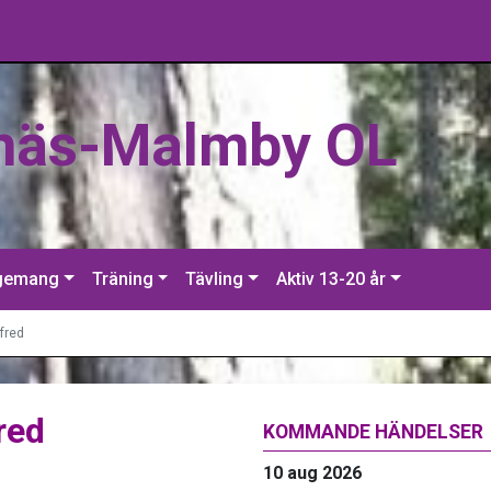
näs-Malmby OL
gemang
Träning
Tävling
Aktiv 13-20 år
fred
red
KOMMANDE HÄNDELSER
10 aug 2026