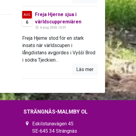
Freja Hjerne sjua i
AUG
världscuppremiären
6
6 aug 2026 15:01
Freja Hjerne stod för en stark
insats när världscupen i
långdistans avgjordes i Vyšší Brod
i södra Tjeckien...
Läs mer
STRÄNGNÄS-MALMBY OL
Eskilstunavägen 45
SE-645 34 Strängnäs