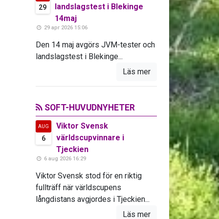
landslagstest i Blekinge
29
14maj
29 apr 2026 15:06
Den 14 maj avgörs JVM-tester och
landslagstest i Blekinge...
Läs mer
SOFT-HUVUDNYHETER
Viktor Svensk
AUG
världscupvinnare i
6
Tjeckien
6 aug 2026 16:29
Viktor Svensk stod för en riktig
fullträff när världscupens
långdistans avgjordes i Tjeckien...
Läs mer