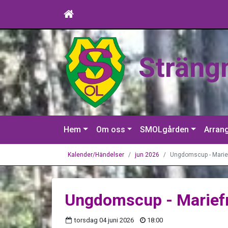
Sträng
Hem
Om oss
SMOLgården
Arran
Kalender/Händelser
jun 2026
Ungdomscup - Marie
Ungdomscup - Marief
torsdag 04 juni 2026
18:00