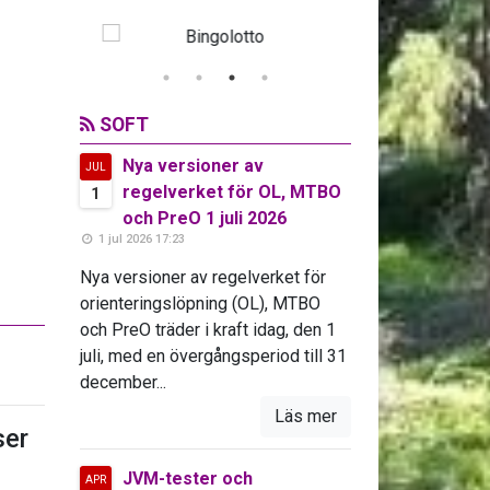
SOFT
Nya versioner av
JUL
regelverket för OL, MTBO
1
och PreO 1 juli 2026
1 jul 2026 17:23
Nya versioner av regelverket för
orienteringslöpning (OL), MTBO
och PreO träder i kraft idag, den 1
juli, med en övergångsperiod till 31
december...
Läs mer
er
JVM-tester och
APR