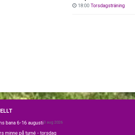
18:00
Torsdagsträning
ELLT
ns bana 6-16 augusti
3 aug 2026
s minne på turné - torsdag