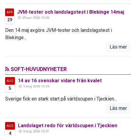
JVM-tester och landslagstest i Blekinge 14maj
APR
29 apr 2026 15:06
29
Den 14 maj avgörs JVM-tester och landslagstest i
Blekinge...
Läs mer
SOFT-HUVUDNYHETER
14 av 16 svenskar vidare från kvalet
AUG
5 aug 2026 15:25
5
Sverige fick en stark start på världscupen i Tjeckien...
Läs mer
Landslaget redo för världscupen i Tjeckien
AUG
4 aug 2026 16:01
4