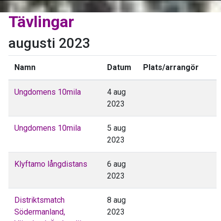
Tävlingar
augusti 2023
Namn
Datum
Plats/arrangör
Ungdomens 10mila
4 aug
2023
Ungdomens 10mila
5 aug
2023
Klyftamo långdistans
6 aug
2023
Distriktsmatch
8 aug
Södermanland,
2023