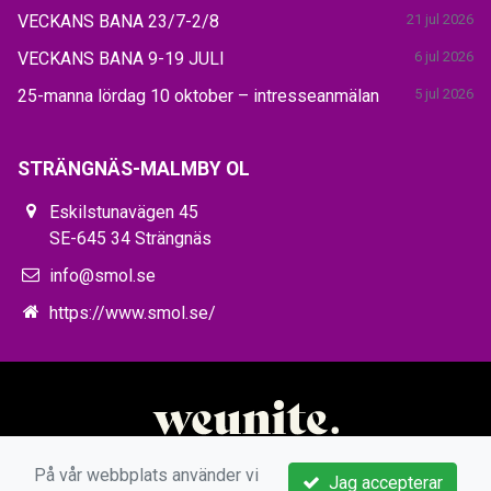
VECKANS BANA 23/7-2/8
21 jul 2026
VECKANS BANA 9-19 JULI
6 jul 2026
25-manna lördag 10 oktober – intresseanmälan
5 jul 2026
STRÄNGNÄS-MALMBY OL
Eskilstunavägen 45
SE-645 34 Strängnäs
info@smol.se
https://www.smol.se/
På vår webbplats använder vi
Jag accepterar