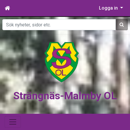
Logga in
Sök
Strängnäs-Malmby OL