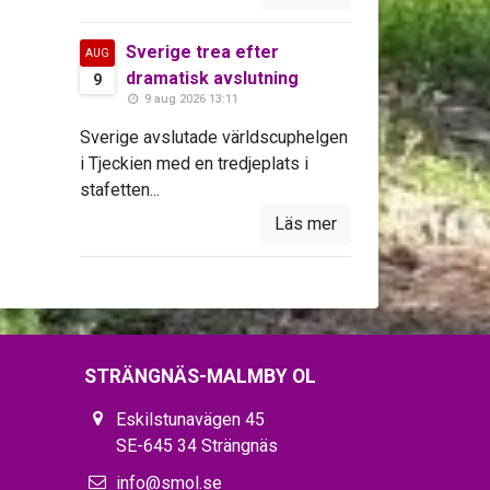
Sverige trea efter
AUG
dramatisk avslutning
9
9 aug 2026 13:11
Sverige avslutade världscuphelgen
i Tjeckien med en tredjeplats i
stafetten...
Läs mer
STRÄNGNÄS-MALMBY OL
Eskilstunavägen 45
SE-645 34 Strängnäs
info@smol.se