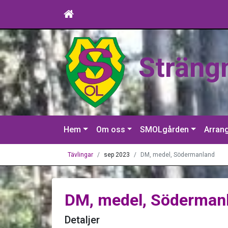
Sträng
Hem
Om oss
SMOLgården
Arran
Tävlingar
sep 2023
DM, medel, Södermanland
DM, medel, Söderman
Detaljer