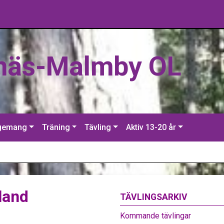
näs-Malmby OL
gemang
Träning
Tävling
Aktiv 13-20 år
land
TÄVLINGSARKIV
Kommande tävlingar