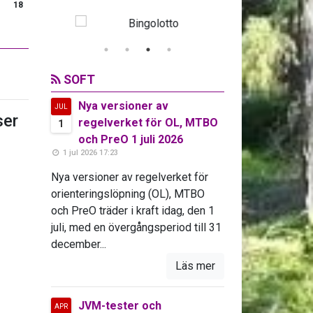
18
SOFT
Nya versioner av
JUL
er
regelverket för OL, MTBO
1
och PreO 1 juli 2026
1 jul 2026 17:23
Nya versioner av regelverket för
orienteringslöpning (OL), MTBO
och PreO träder i kraft idag, den 1
juli, med en övergångsperiod till 31
december...
Läs mer
JVM-tester och
APR