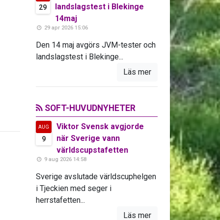
landslagstest i Blekinge
29
14maj
29 apr 2026 15:06
Den 14 maj avgörs JVM-tester och
landslagstest i Blekinge...
Läs mer
SOFT-HUVUDNYHETER
Viktor Svensk avgjorde
AUG
när Sverige vann
9
världscupstafetten
9 aug 2026 14:58
Sverige avslutade världscuphelgen
i Tjeckien med seger i
herrstafetten...
Läs mer