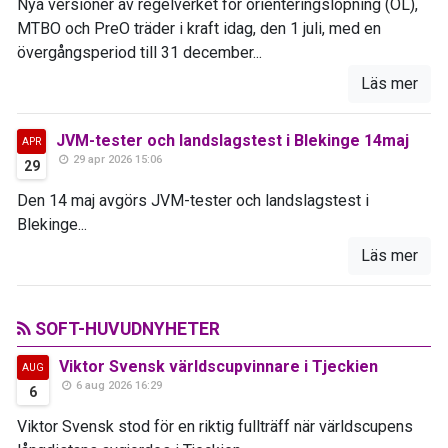
Nya versioner av regelverket för orienteringslöpning (OL),
MTBO och PreO träder i kraft idag, den 1 juli, med en
övergångsperiod till 31 december...
Läs mer
JVM-tester och landslagstest i Blekinge 14maj
APR
29 apr 2026 15:06
29
Den 14 maj avgörs JVM-tester och landslagstest i
Blekinge...
Läs mer
SOFT-HUVUDNYHETER
Viktor Svensk världscupvinnare i Tjeckien
AUG
6 aug 2026 16:29
6
Viktor Svensk stod för en riktig fullträff när världscupens