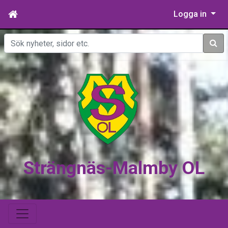
Logga in
Sök
Strängnäs-Malmby OL