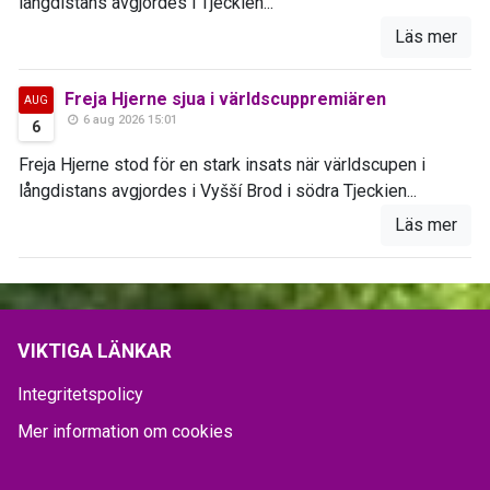
långdistans avgjordes i Tjeckien...
Läs mer
Freja Hjerne sjua i världscuppremiären
AUG
6 aug 2026 15:01
6
Freja Hjerne stod för en stark insats när världscupen i
långdistans avgjordes i Vyšší Brod i södra Tjeckien...
Läs mer
VIKTIGA LÄNKAR
Integritetspolicy
Mer information om cookies