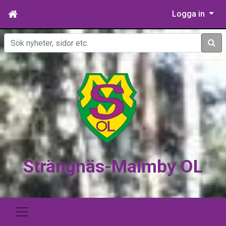
Logga in
Sök
Strängnäs-Malmby OL