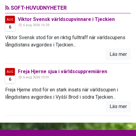
SOFT-HUVUDNYHETER
Viktor Svensk världscupvinnare i Tjeckien
AUG
6 aug 2026 16:29
6
Viktor Svensk stod för en riktig fullträff när världscupens
långdistans avgjordes i Tjeckien...
Läs mer
Freja Hjerne sjua i världscuppremiären
AUG
6 aug 2026 15:01
6
Freja Hjerne stod för en stark insats när världscupen i
långdistans avgjordes i Vyšší Brod i södra Tjeckien...
Läs mer