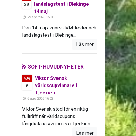
landslagstest i Blekinge
29
14maj
29 apr 2026 15:06
Den 14 maj avgörs JVM-tester och
landslagstest i Blekinge...
Läs mer
SOFT-HUVUDNYHETER
Viktor Svensk
AUG
världscupvinnare i
6
Tjeckien
6 aug 2026 16:29
Viktor Svensk stod för en riktig
fullträff när världscupens
långdistans avgjordes i Tjeckien...
Läs mer