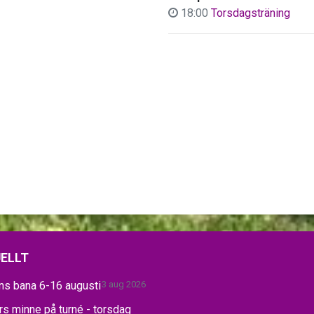
18:00
Torsdagsträning
ELLT
ns bana 6-16 augusti
3 aug 2026
s minne på turné - torsdag