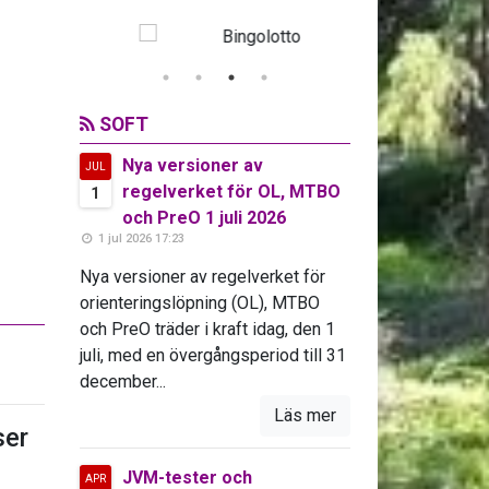
SOFT
Nya versioner av
JUL
regelverket för OL, MTBO
1
och PreO 1 juli 2026
1 jul 2026 17:23
Nya versioner av regelverket för
orienteringslöpning (OL), MTBO
och PreO träder i kraft idag, den 1
juli, med en övergångsperiod till 31
december...
Läs mer
er
JVM-tester och
APR