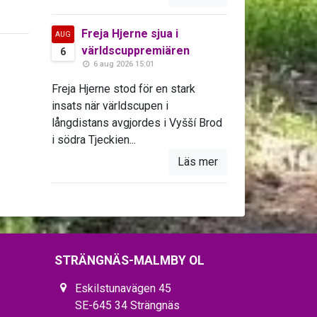
Freja Hjerne sjua i
AUG
världscuppremiären
6
6 aug 2026 15:01
Freja Hjerne stod för en stark
insats när världscupen i
långdistans avgjordes i Vyšší Brod
i södra Tjeckien...
Läs mer
STRÄNGNÄS-MALMBY OL
Eskilstunavägen 45
SE-645 34 Strängnäs