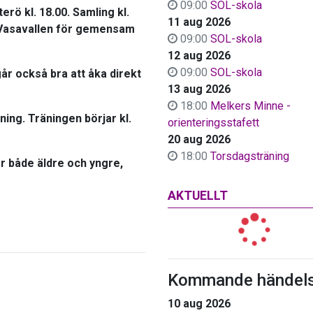
09:00
SOL-skola
rö kl. 18.00. Samling kl.
11 aug 2026
d Vasavallen för gemensam
09:00
SOL-skola
12 aug 2026
09:00
SOL-skola
går också bra att åka direkt
13 aug 2026
18:00
Melkers Minne -
ing. Träningen börjar kl.
orienteringsstafett
20 aug 2026
18:00
Torsdagsträning
 både äldre och yngre,
AKTUELLT
Kommande händels
10 aug 2026