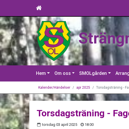
Sträng
Hem
Om oss
SMOLgården
Arran
Kalender/Händelser
apr 2025
Torsdagsträning - Fa
Torsdagsträning - Fag
torsdag 03 april 2025
18:00