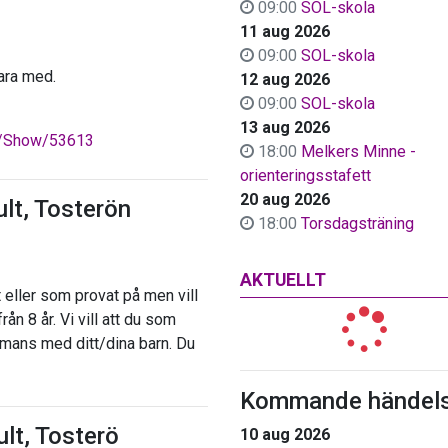
09:00
SOL-skola
11 aug 2026
09:00
SOL-skola
ara med.
12 aug 2026
09:00
SOL-skola
13 aug 2026
ts/Show/53613
18:00
Melkers Minne -
orienteringsstafett
20 aug 2026
ult, Tosterön
18:00
Torsdagsträning
AKTUELLT
t eller som provat på men vill
ån 8 år. Vi vill att du som
mmans med ditt/dina barn. Du
Kommande händels
lt, Tosterö
10 aug 2026