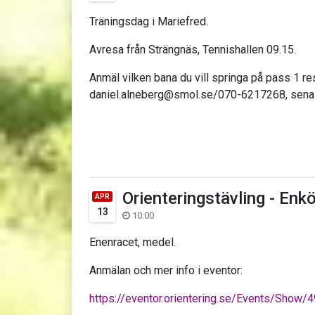
Träningsdag i Mariefred.
Avresa från Strängnäs, Tennishallen 09.15.
Anmäl vilken bana du vill springa på pass 1 res
daniel.alneberg@smol.se/070-6217268, senas
Orienteringstävling - Enk
APR
13
10:00
Enenracet, medel.
Anmälan och mer info i eventor:
https://eventor.orientering.se/Events/Show/