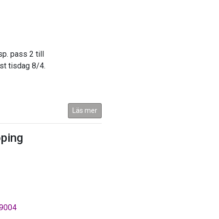
p. pass 2 till
t tisdag 8/4.
Läs mer
öping
49004