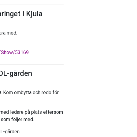
ringet i Kjula
ara med.
ts/Show/53169
OL-gården
0. Kom ombytta och redo för
 med ledare på plats eftersom
 som följer med.
OL-gården.