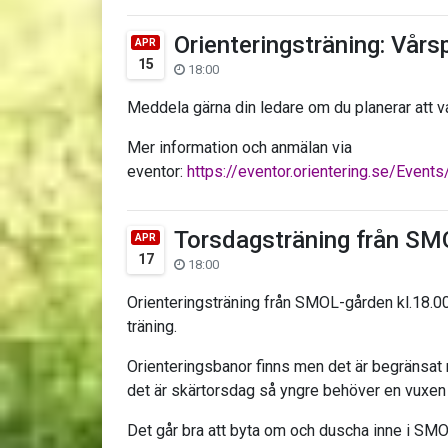
Orienteringsträning: Vårsp
APR
15
18:00
Meddela gärna din ledare om du planerar att v
Mer information och anmälan via
eventor:
https://eventor.orientering.se/Even
Torsdagsträning från SM
APR
17
18:00
Orienteringsträning från SMOL-gården kl.18.0
träning.
Orienteringsbanor finns men det är begränsat
det är skärtorsdag så yngre behöver en vuxen
Det går bra att byta om och duscha inne i SM