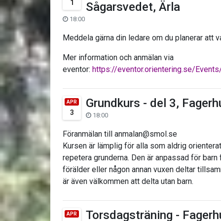
1
Sågarsvedet, Ärla
18:00
Meddela gärna din ledare om du planerar att v
Mer information och anmälan via
eventor:
https://eventor.orientering.se/Even
Grundkurs - del 3, Fagerh
APR
3
18:00
Föranmälan till anmalan@smol.se
Kursen är lämplig för alla som aldrig orientera
repetera grunderna. Den är anpassad för barn fr
förälder eller någon annan vuxen deltar tillsa
är även välkommen att delta utan barn.
Torsdagsträning - Fagerhu
APR