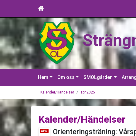
Sträng
Hem
Om oss
SMOLgården
Arran
Kalender/Händelser
apr 2025
Kalender/Händelser
Orienteringsträning: Vårs
APR