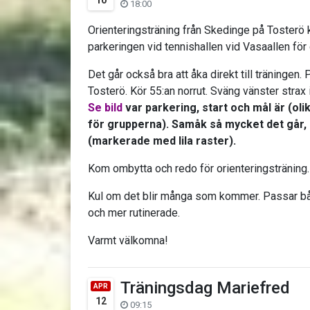
18:00
Orienteringsträning från Skedinge på Tosterö k
parkeringen vid tennishallen vid Vasaallen fö
Det går också bra att åka direkt till träningen
Tosterö. Kör 55:an norrut. Sväng vänster strax i
Se bild
var parkering, start och mål är (oli
för grupperna). Samåk så mycket det går, d
(markerade med lila raster).
Kom ombytta och redo för orienteringsträning. 
Kul om det blir många som kommer. Passar båd
och mer rutinerade.
Varmt välkomna!
Träningsdag Mariefred
APR
12
09:15