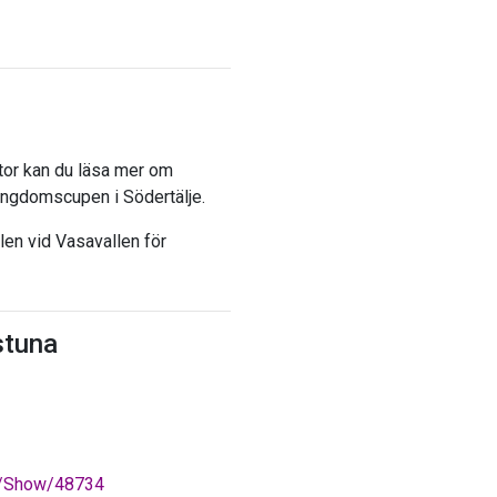
entor kan du läsa mer om
 Ungdomscupen i Södertälje.
len vid Vasavallen för
stuna
ts/Show/48734