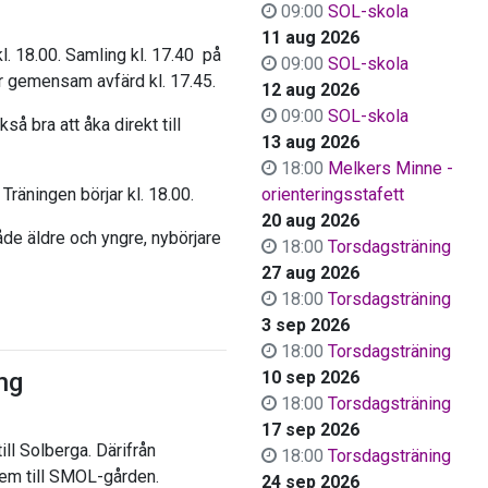
09:00
SOL-skola
11 aug 2026
l. 18.00. Samling kl. 17.40 på
09:00
SOL-skola
ör gemensam avfärd kl. 17.45.
12 aug 2026
09:00
SOL-skola
kså bra att åka direkt till
13 aug 2026
18:00
Melkers Minne -
Träningen börjar kl. 18.00.
orienteringsstafett
20 aug 2026
e äldre och yngre, nybörjare
18:00
Torsdagsträning
27 aug 2026
18:00
Torsdagsträning
3 sep 2026
18:00
Torsdagsträning
ng
10 sep 2026
18:00
Torsdagsträning
17 sep 2026
ll Solberga. Därifrån
18:00
Torsdagsträning
hem till SMOL-gården.
24 sep 2026