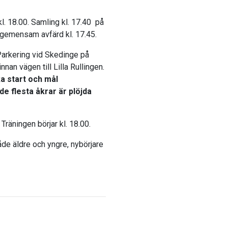
l. 18.00. Samling kl. 17.40 på
r gemensam avfärd kl. 17.45.
. Parkering vid Skedinge på
nnan vägen till Lilla Rullingen.
ka start och mål
e flesta åkrar är plöjda
Träningen börjar kl. 18.00.
e äldre och yngre, nybörjare