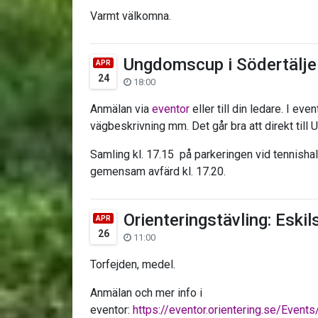
Varmt välkomna.
Ungdomscup i Södertälje
APR
24
18:00
Anmälan via
eventor
eller till din ledare. I ev
vägbeskrivning mm. Det går bra att direkt till
Samling kl. 17.15 på parkeringen vid tennishal
gemensam avfärd kl. 17.20.
Orienteringstävling: Eskil
APR
26
11:00
Torfejden, medel.
Anmälan och mer info i
eventor:
https://eventor.orientering.se/Even