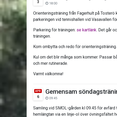
3
18:00
Orienteringsträning från Fagerhult på Tosterö k
parkeringen vid tennishallen vid Vasavallen f
Parkering för träningen:
se kartlänk
. Det går oc
träningen.
Kom ombytta och redo för orienteringsträning. 
Kul om det blir många som kommer. Passar båd
och mer rutinerade.
Varmt välkomna!
Gemensam söndagsträni
APR
6
09:45
Samling vid SMOL-gården kl 09.45 för avfärd ti
hemlängtan via en linje-ol över övningsfältet 