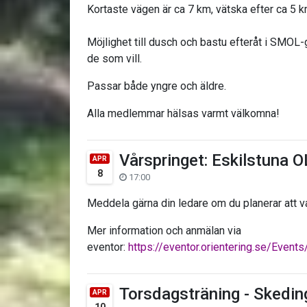
Kortaste vägen är ca 7 km, vätska efter ca 5 k
Möjlighet till dusch och bastu efteråt i SMOL-g
de som vill.
Passar både yngre och äldre.
Alla medlemmar hälsas varmt välkomna!
Vårspringet: Eskilstuna O
APR
8
17:00
Meddela gärna din ledare om du planerar att v
Mer information och anmälan via
eventor:
https://eventor.orientering.se/Even
Torsdagsträning - Skedin
APR
10