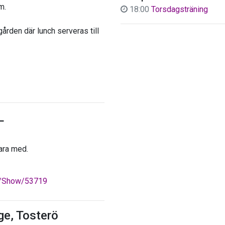
m.
18:00
Torsdagsträning
ården där lunch serveras till
L
ara med.
ts/Show/53719
ge, Tosterö