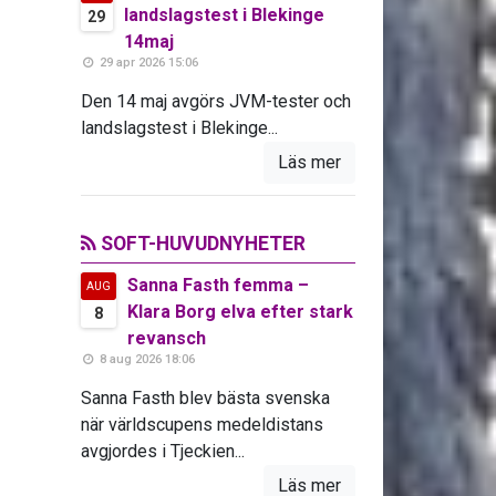
landslagstest i Blekinge
29
14maj
29 apr 2026 15:06
Den 14 maj avgörs JVM-tester och
landslagstest i Blekinge...
Läs mer
SOFT-HUVUDNYHETER
Sanna Fasth femma –
AUG
Klara Borg elva efter stark
8
revansch
8 aug 2026 18:06
Sanna Fasth blev bästa svenska
när världscupens medeldistans
avgjordes i Tjeckien...
Läs mer