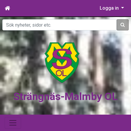
Logga in
Sök
Strängnäs-Malmby OL