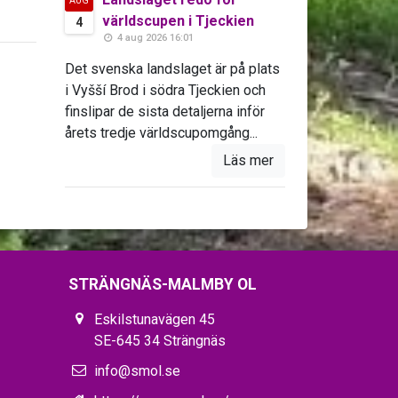
AUG
världscupen i Tjeckien
4
4 aug 2026 16:01
Det svenska landslaget är på plats
i Vyšší Brod i södra Tjeckien och
finslipar de sista detaljerna inför
årets tredje världscupomgång...
Läs mer
STRÄNGNÄS-MALMBY OL
Eskilstunavägen 45
SE-645 34 Strängnäs
info@smol.se