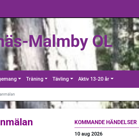
näs-Malmby OL
gemang
Träning
Tävling
Aktiv 13-20 år
öranmälan
anmälan
KOMMANDE HÄNDELSER
10 aug 2026