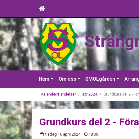
Sträng
Hem
Om oss
SMOLgården
Arran
Kalender/Händelser
apr 2024
Grundkurs del 2 - F
Grundkurs del 2 - För
tisdag 16 april 2024
18:00