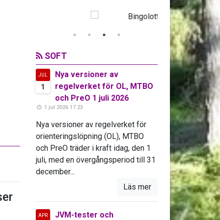
SOFT
Nya versioner av
JUL
regelverket för OL, MTBO
1
och PreO 1 juli 2026
1 jul 2026 17:23
Nya versioner av regelverket för
orienteringslöpning (OL), MTBO
och PreO träder i kraft idag, den 1
juli, med en övergångsperiod till 31
december...
Läs mer
er
JVM-tester och
APR