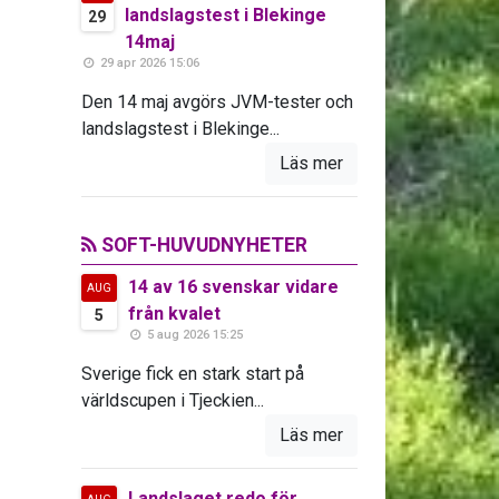
landslagstest i Blekinge
29
14maj
29 apr 2026 15:06
Den 14 maj avgörs JVM-tester och
landslagstest i Blekinge...
Läs mer
SOFT-HUVUDNYHETER
14 av 16 svenskar vidare
AUG
från kvalet
5
5 aug 2026 15:25
Sverige fick en stark start på
världscupen i Tjeckien...
Läs mer
Landslaget redo för