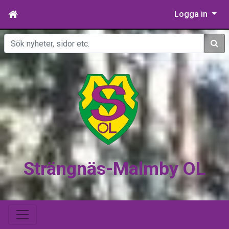
Logga in
Sök
Strängnäs-Malmby OL