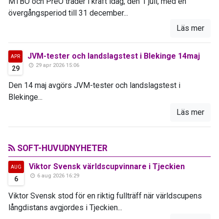
MTBO och PreO träder i kraft idag, den 1 juli, med en
övergångsperiod till 31 december...
Läs mer
JVM-tester och landslagstest i Blekinge 14maj
APR
29 apr 2026 15:06
29
Den 14 maj avgörs JVM-tester och landslagstest i
Blekinge...
Läs mer
SOFT-HUVUDNYHETER
Viktor Svensk världscupvinnare i Tjeckien
AUG
6 aug 2026 16:29
6
Viktor Svensk stod för en riktig fullträff när världscupens
långdistans avgjordes i Tjeckien...