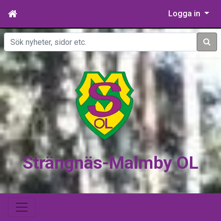
Logga in
Sök
Strängnäs-Malmby OL