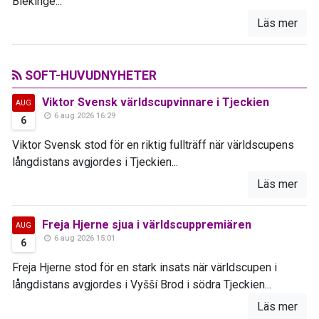
Blekinge...
Läs mer
SOFT-HUVUDNYHETER
Viktor Svensk världscupvinnare i Tjeckien
AUG
6 aug 2026 16:29
6
Viktor Svensk stod för en riktig fullträff när världscupens
långdistans avgjordes i Tjeckien...
Läs mer
Freja Hjerne sjua i världscuppremiären
AUG
6 aug 2026 15:01
6
Freja Hjerne stod för en stark insats när världscupen i
långdistans avgjordes i Vyšší Brod i södra Tjeckien...
Läs mer