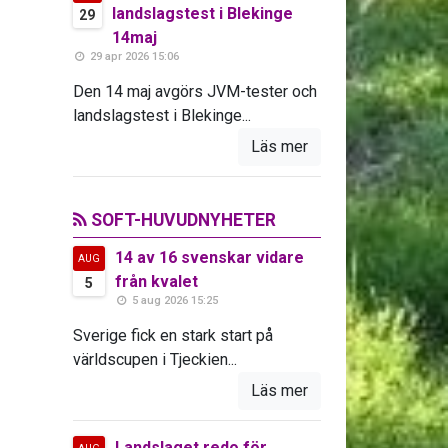
landslagstest i Blekinge
29
14maj
29 apr 2026 15:06
Den 14 maj avgörs JVM-tester och
landslagstest i Blekinge...
Läs mer
SOFT-HUVUDNYHETER
14 av 16 svenskar vidare
AUG
från kvalet
5
5 aug 2026 15:25
Sverige fick en stark start på
världscupen i Tjeckien...
Läs mer
Landslaget redo för