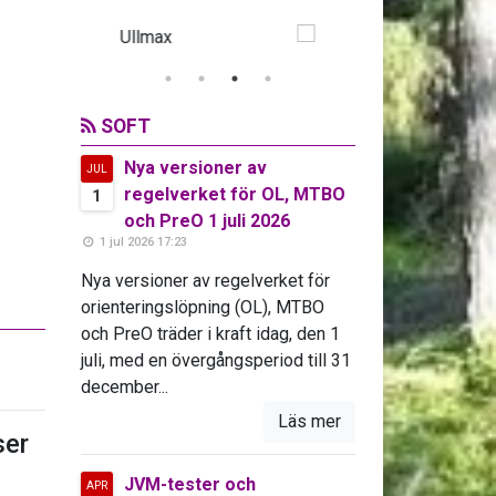
SOFT
Nya versioner av
JUL
regelverket för OL, MTBO
1
och PreO 1 juli 2026
1 jul 2026 17:23
Nya versioner av regelverket för
orienteringslöpning (OL), MTBO
och PreO träder i kraft idag, den 1
juli, med en övergångsperiod till 31
december...
Läs mer
er
JVM-tester och
APR