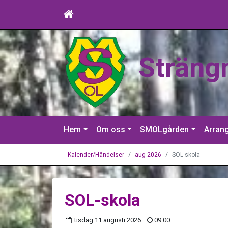
Sträng
Hem
Om oss
SMOLgården
Arran
Kalender/Händelser
aug 2026
SOL-skola
SOL-skola
tisdag 11 augusti 2026
09:00