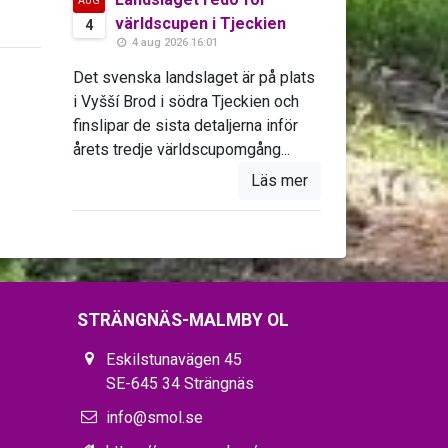
AUG
världscupen i Tjeckien
4
4 aug 2026 16:01
Det svenska landslaget är på plats
i Vyšší Brod i södra Tjeckien och
finslipar de sista detaljerna inför
årets tredje världscupomgång...
Läs mer
STRÄNGNÄS-MALMBY OL
Eskilstunavägen 45
SE-645 34 Strängnäs
info@smol.se