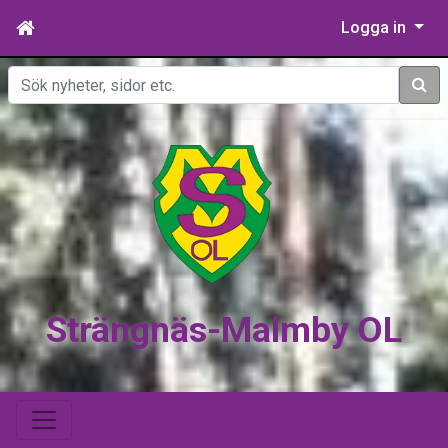
Logga in
Sök
Strängnäs-Malmby OL