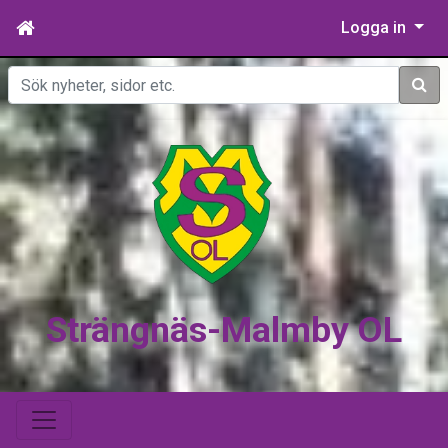
Logga in
Sök
Strängnäs-Malmby OL