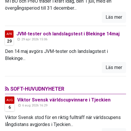
MTBO och PreO träder i kraft idag, den 1 juli, med en
övergångsperiod till 31 december...
Läs mer
JVM-tester och landslagstest i Blekinge 14maj
APR
29 apr 2026 15:06
29
Den 14 maj avgörs JVM-tester och landslagstest i
Blekinge...
Läs mer
SOFT-HUVUDNYHETER
Viktor Svensk världscupvinnare i Tjeckien
AUG
6 aug 2026 16:29
6
Viktor Svensk stod för en riktig fullträff när världscupens
långdistans avgjordes i Tjeckien...