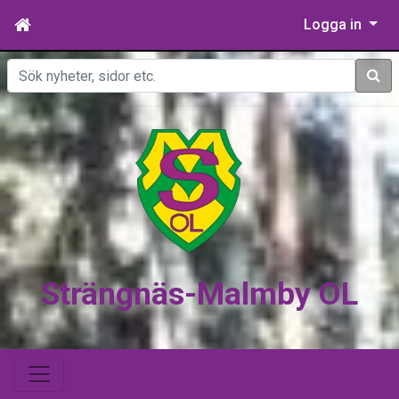
Logga in
Sök
Strängnäs-Malmby OL