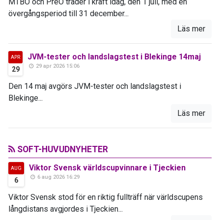
MTBO och PreO träder i kraft idag, den 1 juli, med en
övergångsperiod till 31 december...
Läs mer
JVM-tester och landslagstest i Blekinge 14maj
APR
29 apr 2026 15:06
29
Den 14 maj avgörs JVM-tester och landslagstest i
Blekinge...
Läs mer
SOFT-HUVUDNYHETER
Viktor Svensk världscupvinnare i Tjeckien
AUG
6 aug 2026 16:29
6
Viktor Svensk stod för en riktig fullträff när världscupens
långdistans avgjordes i Tjeckien...