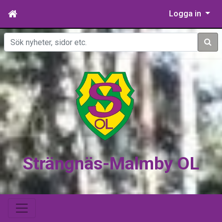
Logga in
Sök
Strängnäs-Malmby OL