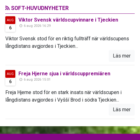
SOFT-HUVUDNYHETER
Viktor Svensk världscupvinnare i Tjeckien
AUG
6 aug 2026 16:29
6
Viktor Svensk stod för en riktig fullträff när världscupens
långdistans avgjordes i Tjeckien...
Läs mer
Freja Hjerne sjua i världscuppremiären
AUG
6 aug 2026 15:01
6
Freja Hjerne stod för en stark insats när världscupen i
långdistans avgjordes i Vyšší Brod i södra Tjeckien...
Läs mer