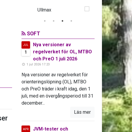
SOFT
Nya versioner av
JUL
regelverket för OL, MTBO
1
och PreO 1 juli 2026
1 jul 2026 17:23
Nya versioner av regelverket för
orienteringslöpning (OL), MTBO
och PreO träder i kraft idag, den 1
juli, med en övergångsperiod till 31
december...
Läs mer
er
JVM-tester och
APR