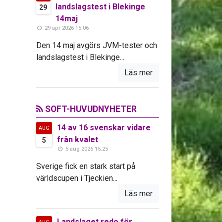
landslagstest i Blekinge
29
14maj
29 apr 2026 15:06
Den 14 maj avgörs JVM-tester och
landslagstest i Blekinge...
Läs mer
SOFT-HUVUDNYHETER
14 av 16 svenskar vidare
AUG
från kvalet
5
5 aug 2026 15:25
Sverige fick en stark start på
världscupen i Tjeckien...
Läs mer
Landslaget redo för