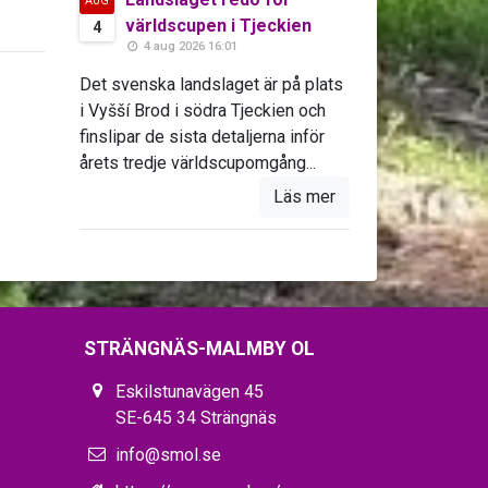
AUG
världscupen i Tjeckien
4
4 aug 2026 16:01
Det svenska landslaget är på plats
i Vyšší Brod i södra Tjeckien och
finslipar de sista detaljerna inför
årets tredje världscupomgång...
Läs mer
STRÄNGNÄS-MALMBY OL
Eskilstunavägen 45
SE-645 34 Strängnäs
info@smol.se