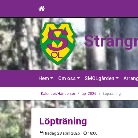
Sträng
Hem
Om oss
SMOLgården
Arran
Kalender/Händelser
apr 2026
Löpträning
Löpträning
tisdag 28 april 2026
18:00