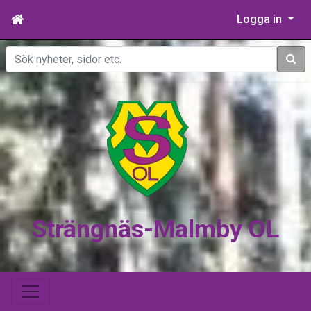
Logga in
Sök
Strängnäs-Malmby OL