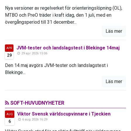
Nya versioner av regelverket för orienteringslöpning (OL),
MTBO och PreO träder i kraft idag, den 1 juli, med en
övergångsperiod till 31 december...
Läs mer
JVM-tester och landslagstest i Blekinge 14maj
APR
29 apr 2026 15:06
29
Den 14 maj avgörs JVM-tester och landslagstest i
Blekinge...
Läs mer
SOFT-HUVUDNYHETER
Viktor Svensk världscupvinnare i Tjeckien
AUG
6 aug 2026 16:29
6