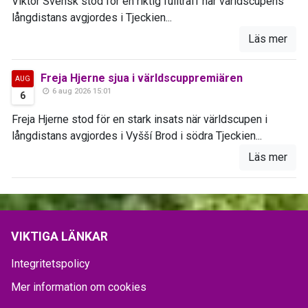
Viktor Svensk stod för en riktig fullträff när världscupens
långdistans avgjordes i Tjeckien...
Läs mer
Freja Hjerne sjua i världscuppremiären
AUG
6 aug 2026 15:01
6
Freja Hjerne stod för en stark insats när världscupen i
långdistans avgjordes i Vyšší Brod i södra Tjeckien...
Läs mer
VIKTIGA LÄNKAR
Integritetspolicy
Mer information om cookies