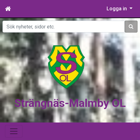
Logga in
Sök
Strängnäs-Malmby OL