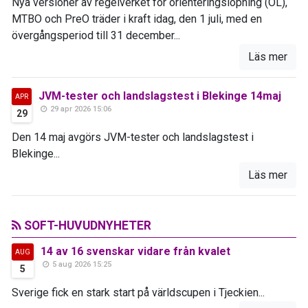
Nya versioner av regelverket för orienteringslöpning (OL),
MTBO och PreO träder i kraft idag, den 1 juli, med en
övergångsperiod till 31 december...
Läs mer
JVM-tester och landslagstest i Blekinge 14maj
APR
29 apr 2026 15:06
29
Den 14 maj avgörs JVM-tester och landslagstest i
Blekinge...
Läs mer
SOFT-HUVUDNYHETER
14 av 16 svenskar vidare från kvalet
AUG
5 aug 2026 15:25
5
Sverige fick en stark start på världscupen i Tjeckien...