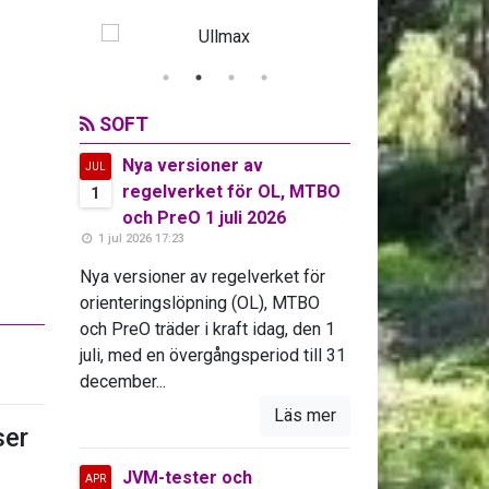
SOFT
Nya versioner av
JUL
regelverket för OL, MTBO
1
och PreO 1 juli 2026
1 jul 2026 17:23
Nya versioner av regelverket för
orienteringslöpning (OL), MTBO
och PreO träder i kraft idag, den 1
juli, med en övergångsperiod till 31
december...
Läs mer
er
JVM-tester och
APR