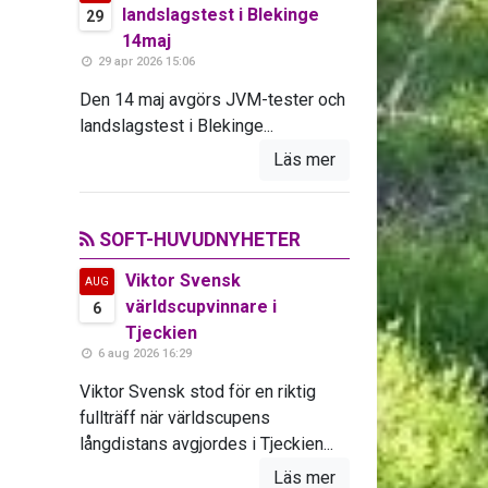
landslagstest i Blekinge
29
14maj
29 apr 2026 15:06
Den 14 maj avgörs JVM-tester och
landslagstest i Blekinge...
Läs mer
SOFT-HUVUDNYHETER
Viktor Svensk
AUG
världscupvinnare i
6
Tjeckien
6 aug 2026 16:29
Viktor Svensk stod för en riktig
fullträff när världscupens
långdistans avgjordes i Tjeckien...
Läs mer