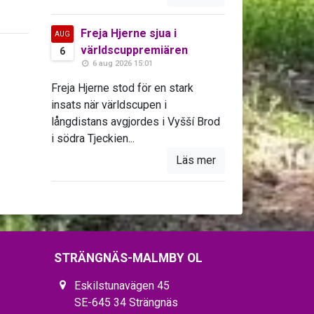
Freja Hjerne sjua i
AUG
världscuppremiären
6
6 aug 2026 15:01
Freja Hjerne stod för en stark
insats när världscupen i
långdistans avgjordes i Vyšší Brod
i södra Tjeckien...
Läs mer
STRÄNGNÄS-MALMBY OL
Eskilstunavägen 45
SE-645 34 Strängnäs