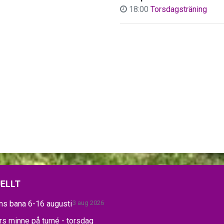
18:00
Torsdagsträning
ELLT
ns bana 6-16 augusti
3 aug 2026
s minne på turné - torsdag