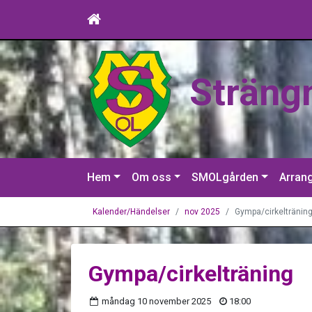
Sträng
Hem
Om oss
SMOLgården
Arran
Kalender/Händelser
nov 2025
Gympa/cirkeltränin
Gympa/cirkelträning
måndag 10 november 2025
18:00