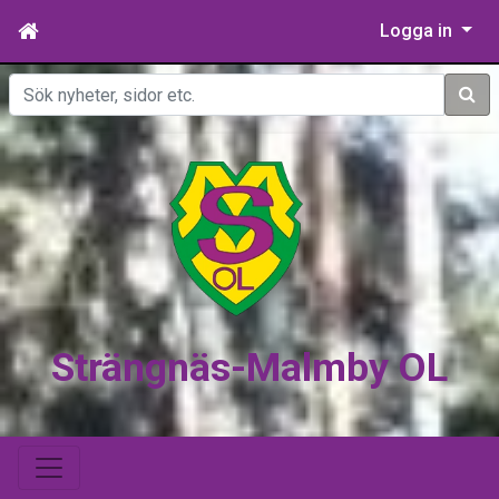
Logga in
Sök
Strängnäs-Malmby OL