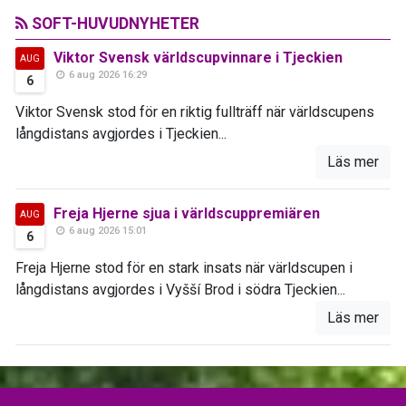
SOFT-HUVUDNYHETER
Viktor Svensk världscupvinnare i Tjeckien
AUG
6 aug 2026 16:29
6
Viktor Svensk stod för en riktig fullträff när världscupens
långdistans avgjordes i Tjeckien...
Läs mer
Freja Hjerne sjua i världscuppremiären
AUG
6 aug 2026 15:01
6
Freja Hjerne stod för en stark insats när världscupen i
långdistans avgjordes i Vyšší Brod i södra Tjeckien...
Läs mer