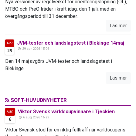
Nya versioner av regelverket för orienteringslöpning (OL),
MTBO och PreO träder i kraft idag, den 1 juli, med en
övergångsperiod till 31 december...
Läs mer
JVM-tester och landslagstest i Blekinge 14maj
APR
29 apr 2026 15:06
29
Den 14 maj avgörs JVM-tester och landslagstest i
Blekinge...
Läs mer
SOFT-HUVUDNYHETER
Viktor Svensk världscupvinnare i Tjeckien
AUG
6 aug 2026 16:29
6
Viktor Svensk stod för en riktig fullträff när världscupens