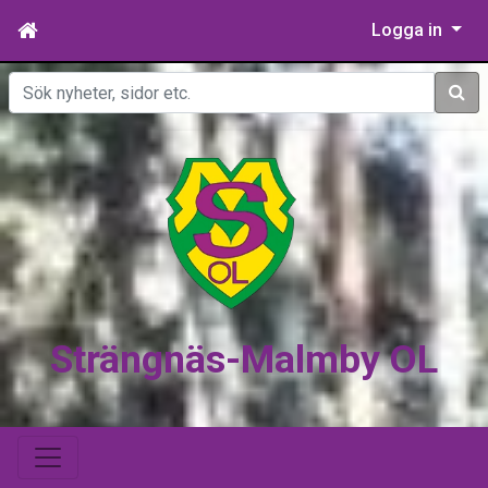
Logga in
Sök
Strängnäs-Malmby OL