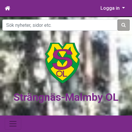
Logga in
Sök
Strängnäs-Malmby OL