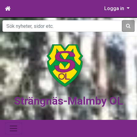
Logga in
Sök
Strängnäs-Malmby OL