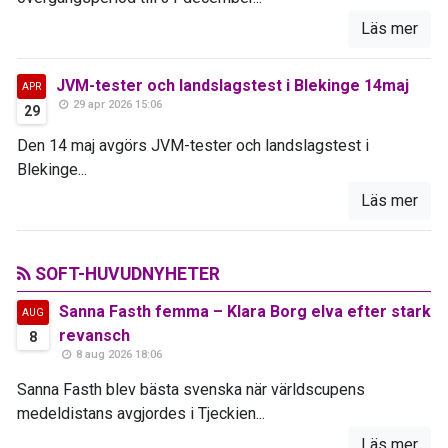
Läs mer
JVM-tester och landslagstest i Blekinge 14maj
APR
29 apr 2026 15:06
29
Den 14 maj avgörs JVM-tester och landslagstest i
Blekinge...
Läs mer
SOFT-HUVUDNYHETER
Sanna Fasth femma – Klara Borg elva efter stark
AUG
revansch
8
8 aug 2026 18:06
Sanna Fasth blev bästa svenska när världscupens
medeldistans avgjordes i Tjeckien...
Läs mer