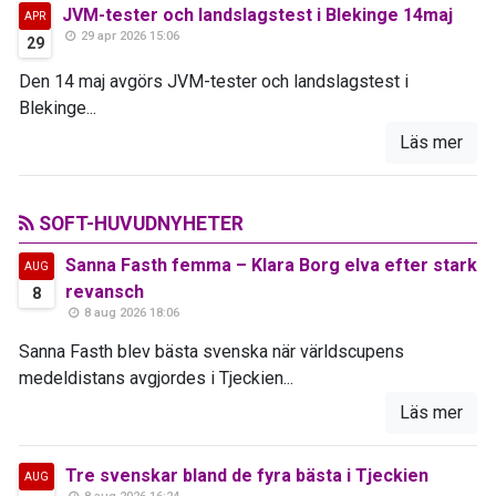
JVM-tester och landslagstest i Blekinge 14maj
APR
29 apr 2026 15:06
29
Den 14 maj avgörs JVM-tester och landslagstest i
Blekinge...
Läs mer
SOFT-HUVUDNYHETER
Sanna Fasth femma – Klara Borg elva efter stark
AUG
revansch
8
8 aug 2026 18:06
Sanna Fasth blev bästa svenska när världscupens
medeldistans avgjordes i Tjeckien...
Läs mer
Tre svenskar bland de fyra bästa i Tjeckien
AUG