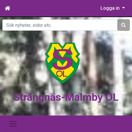
Logga in
Sök
Strängnäs-Malmby OL