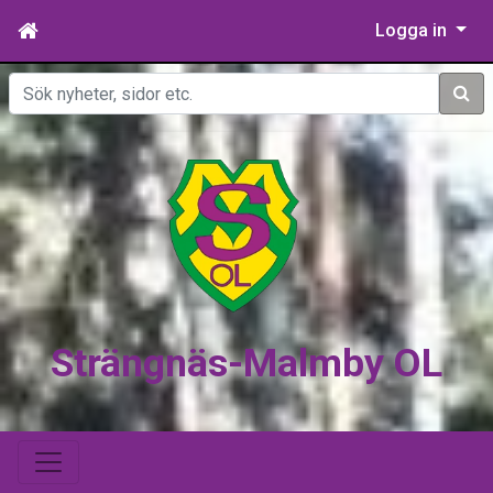
Logga in
Sök
Strängnäs-Malmby OL