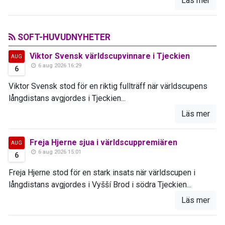
Läs mer
SOFT-HUVUDNYHETER
Viktor Svensk världscupvinnare i Tjeckien
AUG
6 aug 2026 16:29
6
Viktor Svensk stod för en riktig fullträff när världscupens
långdistans avgjordes i Tjeckien...
Läs mer
Freja Hjerne sjua i världscuppremiären
AUG
6 aug 2026 15:01
6
Freja Hjerne stod för en stark insats när världscupen i
långdistans avgjordes i Vyšší Brod i södra Tjeckien...
Läs mer