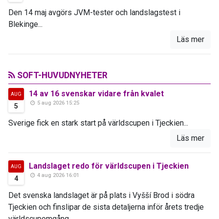
Den 14 maj avgörs JVM-tester och landslagstest i
Blekinge...
Läs mer
SOFT-HUVUDNYHETER
14 av 16 svenskar vidare från kvalet
AUG
5 aug 2026 15:25
5
Sverige fick en stark start på världscupen i Tjeckien...
Läs mer
Landslaget redo för världscupen i Tjeckien
AUG
4 aug 2026 16:01
4
Det svenska landslaget är på plats i Vyšší Brod i södra
Tjeckien och finslipar de sista detaljerna inför årets tredje
världscupomgång...