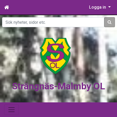
Logga in
Sök
Strängnäs-Malmby OL