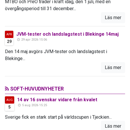
MTBO och PreO träder i kraft idag, den 1 juli, med en
övergångsperiod till 31 december...
Läs mer
JVM-tester och landslagstest i Blekinge 14maj
APR
29 apr 2026 15:06
29
Den 14 maj avgörs JVM-tester och landslagstest i
Blekinge...
Läs mer
SOFT-HUVUDNYHETER
14 av 16 svenskar vidare från kvalet
AUG
5 aug 2026 15:25
5
Sverige fick en stark start på världscupen i Tjeckien...
Läs mer