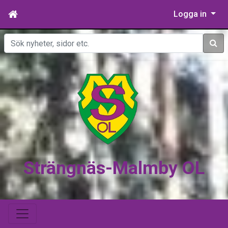
Logga in
Sök
Strängnäs-Malmby OL