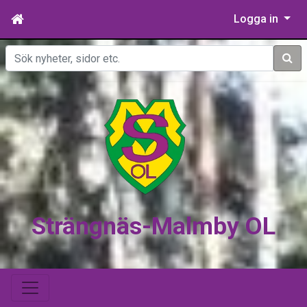
Logga in
Sök
Strängnäs-Malmby OL