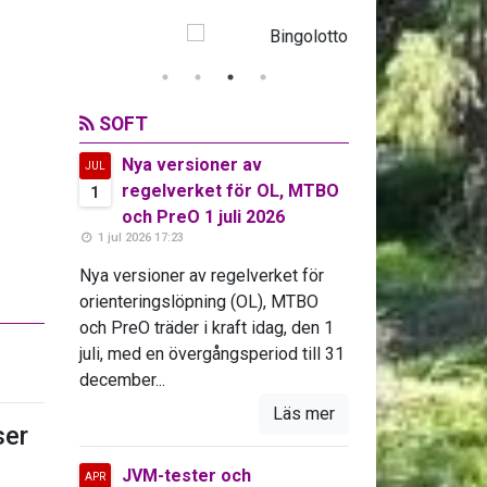
SOFT
Nya versioner av
JUL
regelverket för OL, MTBO
1
och PreO 1 juli 2026
1 jul 2026 17:23
Nya versioner av regelverket för
orienteringslöpning (OL), MTBO
och PreO träder i kraft idag, den 1
juli, med en övergångsperiod till 31
december...
Läs mer
er
JVM-tester och
APR