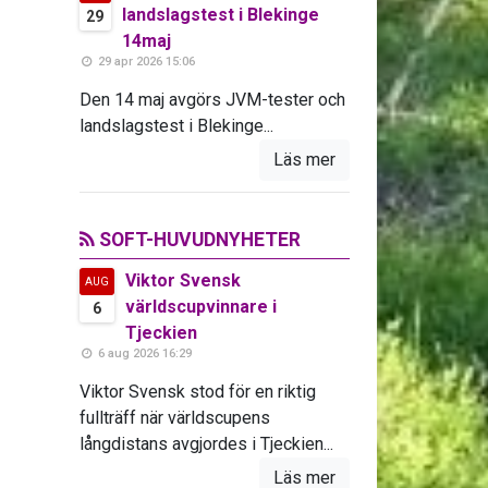
landslagstest i Blekinge
29
14maj
29 apr 2026 15:06
Den 14 maj avgörs JVM-tester och
landslagstest i Blekinge...
Läs mer
SOFT-HUVUDNYHETER
Viktor Svensk
AUG
världscupvinnare i
6
Tjeckien
6 aug 2026 16:29
Viktor Svensk stod för en riktig
fullträff när världscupens
långdistans avgjordes i Tjeckien...
Läs mer