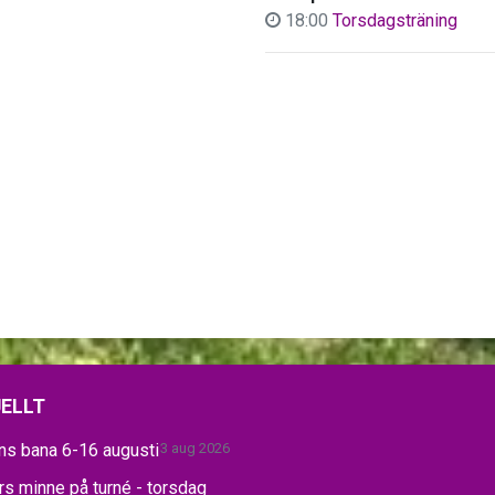
18:00
Torsdagsträning
ELLT
ns bana 6-16 augusti
3 aug 2026
s minne på turné - torsdag