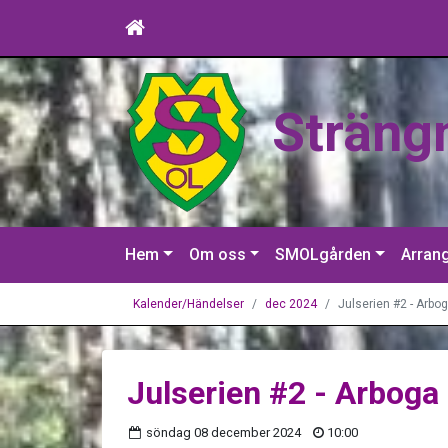
Sträng
Hem
Om oss
SMOLgården
Arran
Kalender/Händelser
dec 2024
Julserien #2 - Arbo
Julserien #2 - Arboga
söndag 08 december 2024
10:00