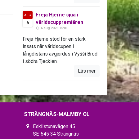
Freja Hjerne sjua i
AUG
världscuppremiären
6
6 aug 2026 15:01
Freja Hjerne stod för en stark
insats när världscupen i
långdistans avgjordes i Vyšší Brod
i södra Tjeckien...
Läs mer
STRÄNGNÄS-MALMBY OL
Eskilstunavägen 45
SE-645 34 Strängnäs