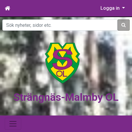
Logga in
Sök
Strängnäs-Malmby OL