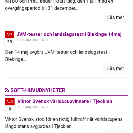
MTBO och PreO träder i kraft idag, den 1 juli, med en
övergångsperiod till 31 december...
Läs mer
JVM-tester och landslagstest i Blekinge 14maj
APR
29 apr 2026 15:06
29
Den 14 maj avgörs JVM-tester och landslagstest i
Blekinge...
Läs mer
SOFT-HUVUDNYHETER
Viktor Svensk världscupvinnare i Tjeckien
AUG
6 aug 2026 16:29
6
Viktor Svensk stod för en riktig fullträff när världscupens
långdistans avgjordes i Tjeckien...