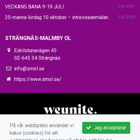
VECKANS BANA 9-19 JULI
6 jul 2026
25-manna lördag 10 oktober – intresseanmälan
5 jul 2026
STRÄNGNÄS-MALMBY OL
Eskilstunavägen 45
SE-645 34 Strängnäs
info@smol.se
https://www.smol.se/
På vår webbplats använder vi
Jag accepterar
kakor (cookies) för att