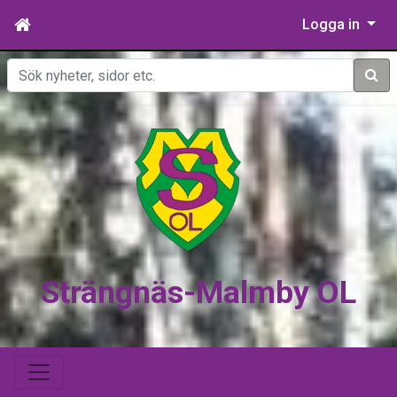
Logga in
Sök
Strängnäs-Malmby OL