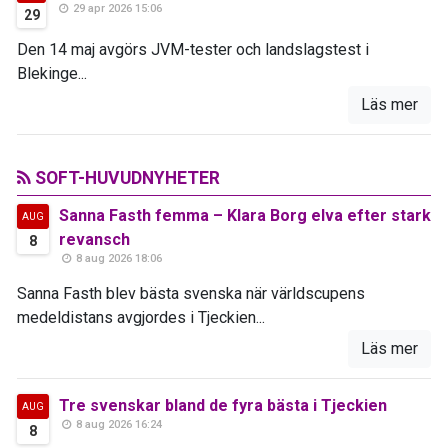
29 apr 2026 15:06
29
Den 14 maj avgörs JVM-tester och landslagstest i
Blekinge...
Läs mer
SOFT-HUVUDNYHETER
Sanna Fasth femma – Klara Borg elva efter stark
AUG
revansch
8
8 aug 2026 18:06
Sanna Fasth blev bästa svenska när världscupens
medeldistans avgjordes i Tjeckien...
Läs mer
Tre svenskar bland de fyra bästa i Tjeckien
AUG
8 aug 2026 16:24
8