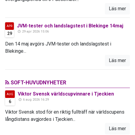
Läs mer
JVM-tester och landslagstest i Blekinge 14maj
APR
29 apr 2026 15:06
29
Den 14 maj avgörs JVM-tester och landslagstest i
Blekinge...
Läs mer
SOFT-HUVUDNYHETER
Viktor Svensk världscupvinnare i Tjeckien
AUG
6 aug 2026 16:29
6
Viktor Svensk stod för en riktig fullträff när världscupens
långdistans avgjordes i Tjeckien...
Läs mer