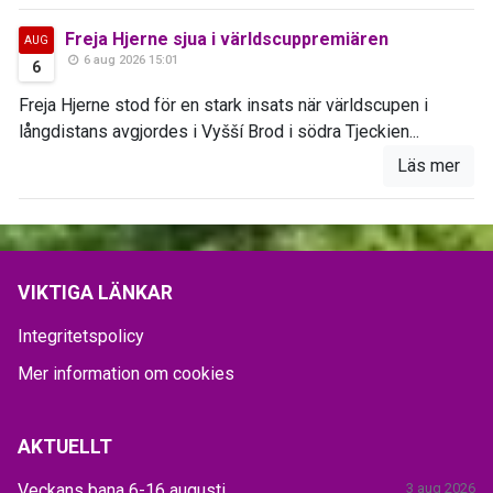
Freja Hjerne sjua i världscuppremiären
AUG
6 aug 2026 15:01
6
Freja Hjerne stod för en stark insats när världscupen i
långdistans avgjordes i Vyšší Brod i södra Tjeckien...
Läs mer
VIKTIGA LÄNKAR
Integritetspolicy
Mer information om cookies
AKTUELLT
Veckans bana 6-16 augusti
3 aug 2026