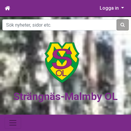
Logga in
Sök
Strängnäs-Malmby OL