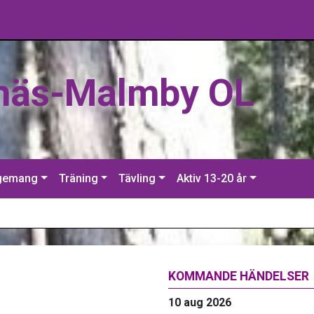
näs-Malmby OL
gemang
Träning
Tävling
Aktiv 13-20 år
KOMMANDE HÄNDELSER
10 aug 2026