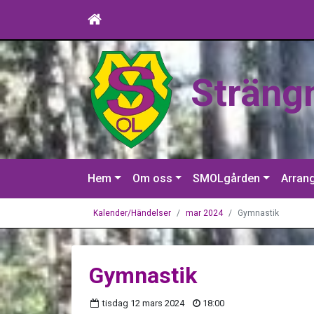
Sträng
Hem
Om oss
SMOLgården
Arran
Kalender/Händelser
mar 2024
Gymnastik
Gymnastik
tisdag 12 mars 2024
18:00