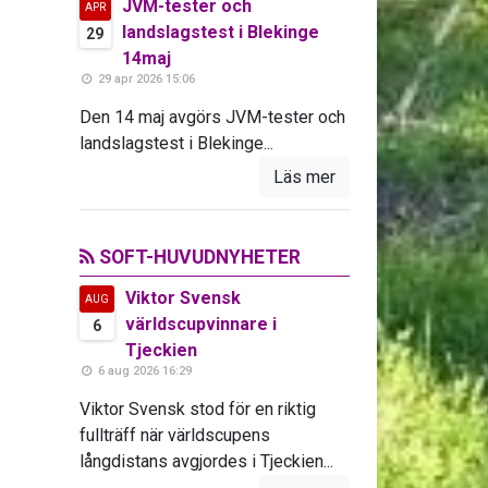
JVM-tester och
APR
landslagstest i Blekinge
29
14maj
29 apr 2026 15:06
Den 14 maj avgörs JVM-tester och
landslagstest i Blekinge...
Läs mer
SOFT-HUVUDNYHETER
Viktor Svensk
AUG
världscupvinnare i
6
Tjeckien
6 aug 2026 16:29
Viktor Svensk stod för en riktig
fullträff när världscupens
långdistans avgjordes i Tjeckien...