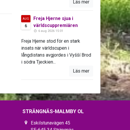
Läs mer
Freja Hjerne sjua i
AUG
världscuppremiären
6
6 aug 2026 15:01
Freja Hjerne stod för en stark
insats när världscupen i
långdistans avgjordes i Vyšší Brod
i södra Tjeckien...
Läs mer
STRÄNGNÄS-MALMBY OL
Eskilstunavägen 45
SE-645 34 Strängnäs