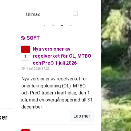
SOFT
Nya versioner av
JUL
regelverket för OL, MTBO
1
och PreO 1 juli 2026
1 jul 2026 17:23
Nya versioner av regelverket för
orienteringslöpning (OL), MTBO
och PreO träder i kraft idag, den 1
juli, med en övergångsperiod till 31
december...
er
Läs mer