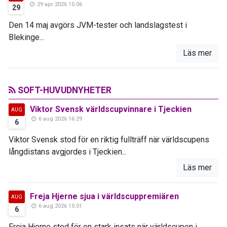
29 apr 2026 15:06
29
Den 14 maj avgörs JVM-tester och landslagstest i
Blekinge...
Läs mer
SOFT-HUVUDNYHETER
Viktor Svensk världscupvinnare i Tjeckien
AUG
6 aug 2026 16:29
6
Viktor Svensk stod för en riktig fullträff när världscupens
långdistans avgjordes i Tjeckien...
Läs mer
Freja Hjerne sjua i världscuppremiären
AUG
6 aug 2026 15:01
6
Freja Hjerne stod för en stark insats när världscupen i