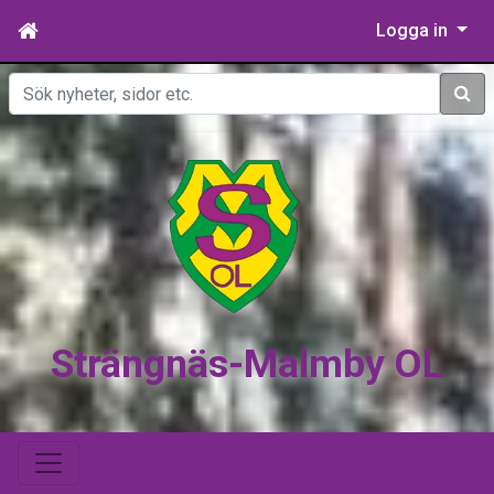
Logga in
Sök
Strängnäs-Malmby OL