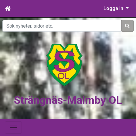
Logga in
Sök
Strängnäs-Malmby OL