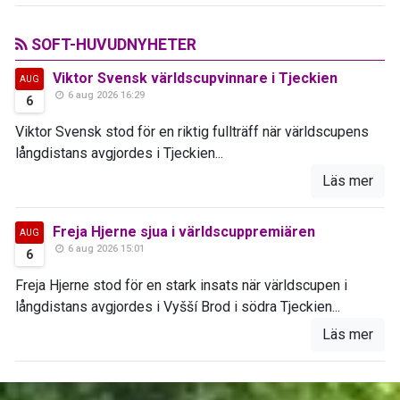
SOFT-HUVUDNYHETER
Viktor Svensk världscupvinnare i Tjeckien
AUG
6 aug 2026 16:29
6
Viktor Svensk stod för en riktig fullträff när världscupens
långdistans avgjordes i Tjeckien...
Läs mer
Freja Hjerne sjua i världscuppremiären
AUG
6 aug 2026 15:01
6
Freja Hjerne stod för en stark insats när världscupen i
långdistans avgjordes i Vyšší Brod i södra Tjeckien...
Läs mer