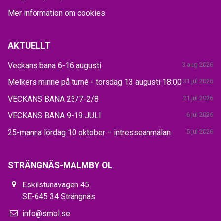
Mer information om cookies
AKTUELLT
Veckans bana 6-16 augusti
3 aug 2026
Melkers minne på turné - torsdag 13 augusti 18:00
31 jul 2026
VECKANS BANA 23/7-2/8
21 jul 2026
VECKANS BANA 9-19 JULI
6 jul 2026
25-manna lördag 10 oktober – intresseanmälan
5 jul 2026
STRÄNGNÄS-MALMBY OL
Eskilstunavägen 45
SE-645 34 Strängnäs
info@smol.se