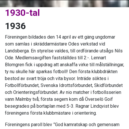
1930-tal
1936
Föreningen bildades den 14 april av ett gäng ungdomar
som samlas i skräddarmästare Odes verkstad vid
Landsberga. En styrelse valdes, till ordförande utsågs Nils
Ode. Medlemsavgiften fastställdes till 2:-. Lennart
Blomgren fick i uppdrag att anskaffa virke till målställningar,
ty nu skulle här sparkas fotboll! Den första klubbdräkten
bestod av svart tröja och vita byxor. Inträde söktes i
Fotbollförbundet, Svenska Idrottsförbundet, Skidförbundet
och Orienteringsförbundet. Av nio matcher i fotbollsserien
vann Malmby två; första segern kom då Överselö Goif
besegrades på bortaplan med 5-3. Ragnar Lindqvist blev
föreningens första klubbmästare i orientering.
Föreningens paroll blev ”God kamratskap och gemensam