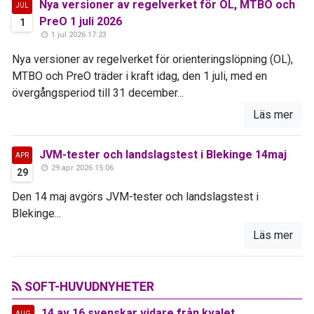
Nya versioner av regelverket för OL, MTBO och
JUL
PreO 1 juli 2026
1
1 jul 2026 17:23
Nya versioner av regelverket för orienteringslöpning (OL),
MTBO och PreO träder i kraft idag, den 1 juli, med en
övergångsperiod till 31 december...
Läs mer
JVM-tester och landslagstest i Blekinge 14maj
APR
29 apr 2026 15:06
29
Den 14 maj avgörs JVM-tester och landslagstest i
Blekinge...
Läs mer
SOFT-HUVUDNYHETER
14 av 16 svenskar vidare från kvalet
AUG