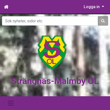
Logga in
Sök
Strängnäs-Malmby OL