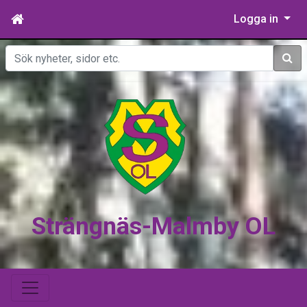
Logga in
Sök
Strängnäs-Malmby OL