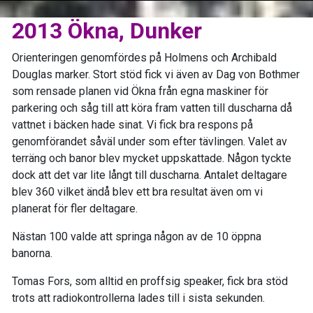
2013 Ökna, Dunker
Orienteringen genomfördes på Holmens och Archibald
Douglas marker. Stort stöd fick vi även av Dag von Bothmer
som rensade planen vid Ökna från egna maskiner för
parkering och såg till att köra fram vatten till duscharna då
vattnet i bäcken hade sinat. Vi fick bra respons på
genomförandet såväl under som efter tävlingen. Valet av
terräng och banor blev mycket uppskattade. Någon tyckte
dock att det var lite långt till duscharna. Antalet deltagare
blev 360 vilket ändå blev ett bra resultat även om vi
planerat för fler deltagare.
Nästan 100 valde att springa någon av de 10 öppna
banorna.
Tomas Fors, som alltid en proffsig speaker, fick bra stöd
trots att radiokontrollerna lades till i sista sekunden.