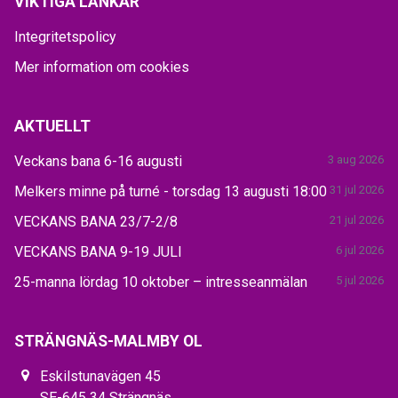
VIKTIGA LÄNKAR
Integritetspolicy
Mer information om cookies
AKTUELLT
Veckans bana 6-16 augusti
3 aug 2026
Melkers minne på turné - torsdag 13 augusti 18:00
31 jul 2026
VECKANS BANA 23/7-2/8
21 jul 2026
VECKANS BANA 9-19 JULI
6 jul 2026
25-manna lördag 10 oktober – intresseanmälan
5 jul 2026
STRÄNGNÄS-MALMBY OL
Eskilstunavägen 45
SE-645 34 Strängnäs