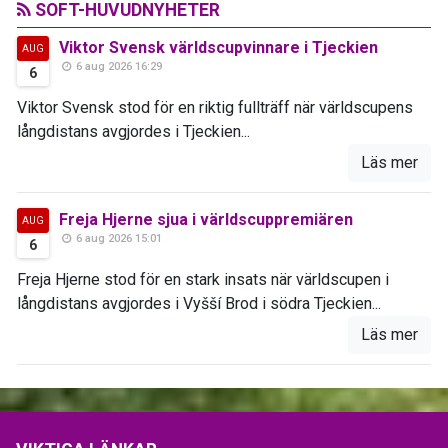
SOFT-HUVUDNYHETER
Viktor Svensk världscupvinnare i Tjeckien
AUG
6 aug 2026 16:29
6
Viktor Svensk stod för en riktig fullträff när världscupens
långdistans avgjordes i Tjeckien...
Läs mer
Freja Hjerne sjua i världscuppremiären
AUG
6 aug 2026 15:01
6
Freja Hjerne stod för en stark insats när världscupen i
långdistans avgjordes i Vyšší Brod i södra Tjeckien...
Läs mer