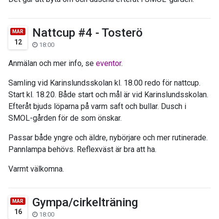
Nattcup #4 - Tosterö
MAR
12
18:00
Anmälan och mer info, se
eventor
.
Samling vid Karinslundsskolan kl. 18.00 redo för nattcup.
Start kl. 18.20. Både start och mål är vid Karinslundsskolan.
Efteråt bjuds löparna på varm saft och bullar. Dusch i
SMOL-gården för de som önskar.
Passar både yngre och äldre, nybörjare och mer rutinerade.
Pannlampa behövs. Reflexväst är bra att ha.
Varmt välkomna.
Gympa/cirkelträning
MAR
16
18:00