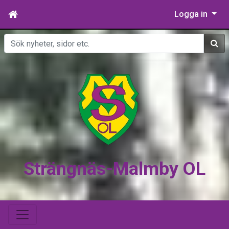
Logga in
Sök
Strängnäs-Malmby OL