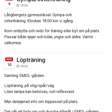
9
18:00
Långbergets gymnastiksal. Gympa och
cirkelträning. Klockan 18.00 kör vi igång.
Kom ombytta och redo för träning eller byt om på plats.
Passar både tjejer och killar, yngre och äldre. Varmt
välkomna.
Löpträning
MAR
10
18:00
Samling SMOL-gården.
Löpträning, på stig/spår/väg.
Liten lampa kan behövas, och reflexväst.
Mer detaljerad info om löppasset på plats.
Det går att byta om och duscha efteråt i SMOL-gården.