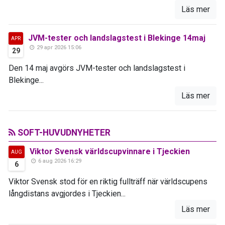
Läs mer
JVM-tester och landslagstest i Blekinge 14maj
APR
29 apr 2026 15:06
29
Den 14 maj avgörs JVM-tester och landslagstest i
Blekinge...
Läs mer
SOFT-HUVUDNYHETER
Viktor Svensk världscupvinnare i Tjeckien
AUG
6 aug 2026 16:29
6
Viktor Svensk stod för en riktig fullträff när världscupens
långdistans avgjordes i Tjeckien...
Läs mer