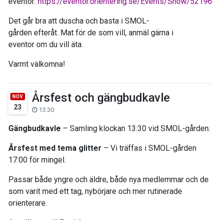
eventor:
https://eventor.orientering.se/Events/Show/52196
Det går bra att duscha och basta i SMOL-
gården efteråt. Mat för de som vill, anmäl gärna i
eventor om du vill äta.
Varmt välkomna!
Årsfest och gängbudkavle
NOV
23
13:30
Gängbudkavle
– Samling klockan 13:30 vid SMOL-gården.
Årsfest
med tema glitter
– Vi träffas i SMOL-gården
17:00 för mingel.
Passar både yngre och äldre, både nya medlemmar och de
som varit med ett tag, nybörjare och mer rutinerade
orienterare.