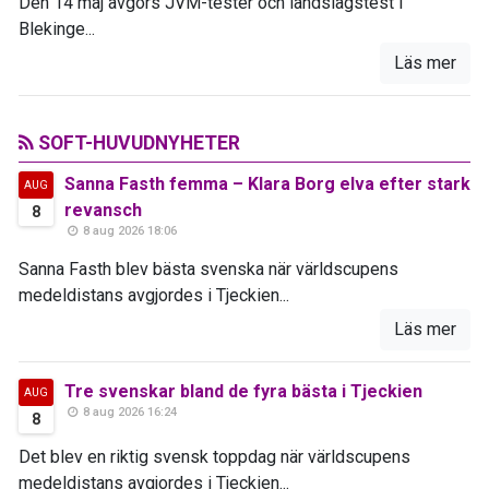
Den 14 maj avgörs JVM-tester och landslagstest i
Blekinge...
Läs mer
SOFT-HUVUDNYHETER
Sanna Fasth femma – Klara Borg elva efter stark
AUG
revansch
8
8 aug 2026 18:06
Sanna Fasth blev bästa svenska när världscupens
medeldistans avgjordes i Tjeckien...
Läs mer
Tre svenskar bland de fyra bästa i Tjeckien
AUG
8 aug 2026 16:24
8
Det blev en riktig svensk toppdag när världscupens
medeldistans avgjordes i Tjeckien...