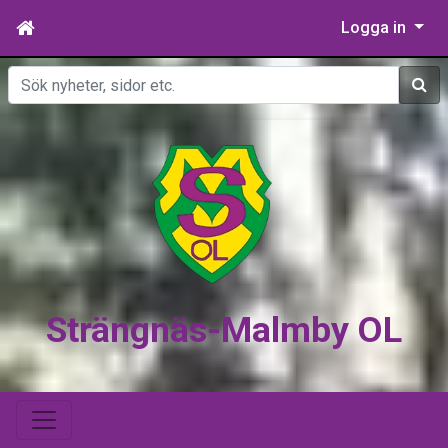
Logga in
Sök
Strängnäs-Malmby OL