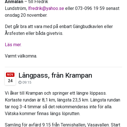
Anmälan
– till Fredrik
Lundström,
lfredrik@yahoo.se
eller 073-096 19 59 senast
onsdag 20 november.
Det går bra att vara med på enbart Gängbudkavlen eller
Årsfesten eller båda givetvis.
Läs mer.
Varmt välkomna.
Långpass, från Krampan
NOV
24
09:15
Vi åker till Krampan och springer ett längre löppass.
Kortaste rundan är 8,1 km, längsta 23,5 km. Längsta rundan
tar nog 3-4 timmar så det rekommenderas inte för alla.
Vätska kommer finnas längs löprutten.
Samling för avfärd 9.15 från Tennishallen, Vasavallen. Start