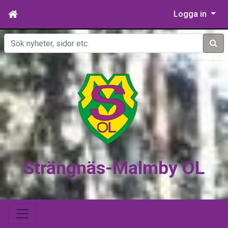
Logga in
Sök
Strängnäs-Malmby OL