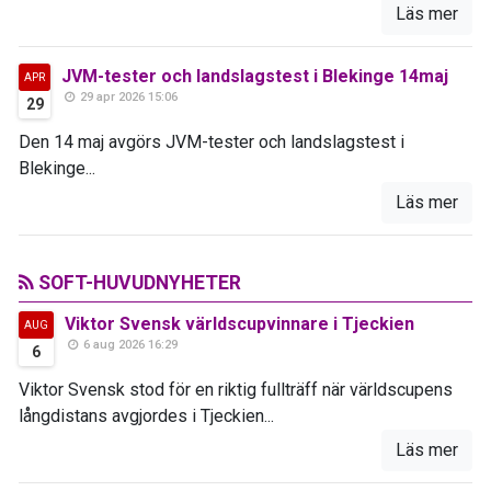
Läs mer
JVM-tester och landslagstest i Blekinge 14maj
APR
29 apr 2026 15:06
29
Den 14 maj avgörs JVM-tester och landslagstest i
Blekinge...
Läs mer
SOFT-HUVUDNYHETER
Viktor Svensk världscupvinnare i Tjeckien
AUG
6 aug 2026 16:29
6
Viktor Svensk stod för en riktig fullträff när världscupens
långdistans avgjordes i Tjeckien...
Läs mer